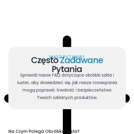
MASZ PYTANIA?
Często
Zadawane
Pytania
Sprawdź nasze FAQ dotyczące obróbki szkła i
luster, aby dowiedzieć się, jak nasze rozwiązania
mogą poprawić trwałość i bezpieczeństwo
Twoich szklanych produktów.
Na Czym Polega Obróbka Szkła?