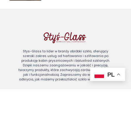
Stys-Glass to lider w branży obróbki szkła, oferujący
szeroki zakres usług od hartowania i szlifowania po
produkcję kabin prysznicowych i balustrad szklanych.
Dzięki naszemu zaangażowaniu w jakość i precyzję,
tworzymy produkty, które zachwycają zarówno designem,
PL
jak i funkcjonalnością. Zapraszamy do współpracy i
odkrycia, jak możemy przekształcić szkło w dzieło sztuki.
biuro@stys-glass.pl
76 842 75 44
Księginicka 7, 59-300 Lubin
Znajdź nas na Google