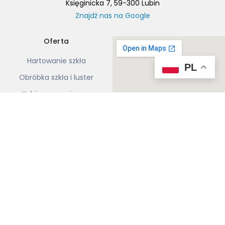
Księginicka 7, 59-300 Lubin
Znajdź nas na Google
Oferta
Hartowanie szkła
PL
Obróbka szkła i luster
Kabiny prysznicowe
Balustrady szklane
Produkcja szkła
Wykonanie © 2024. All Rights