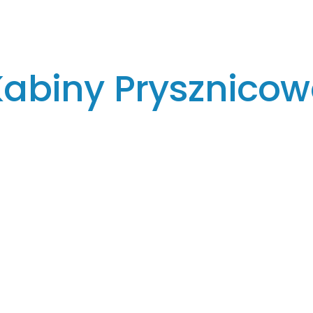
O Nas
Oferta
Kabiny Prysznicow